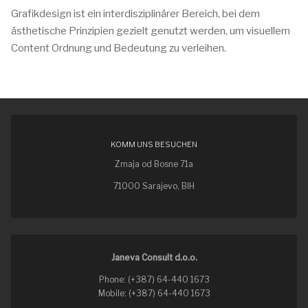
Grafikdesign ist ein interdisziplinärer Bereich, bei dem
ästhetische Prinzipien gezielt genutzt werden, um visuellem
Content Ordnung und Bedeutung zu verleihen.
KOMM UNS BESUCHEN
Zmaja od Bosne 71a
71000 Sarajevo, BIH
Janeva Consult d.o.o.
Phone: (+387) 64-440 1673
Mobile: (+387) 64-440 1673