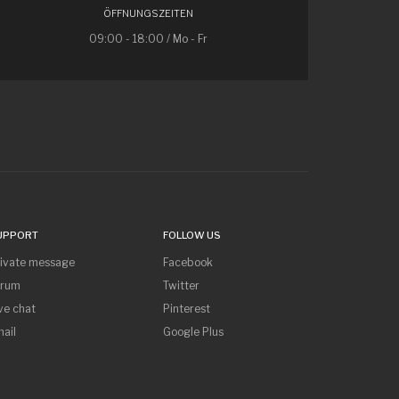
ÖFFNUNGSZEITEN
09:00 - 18:00 / Mo - Fr
UPPORT
FOLLOW US
rivate message
Facebook
orum
Twitter
ve chat
Pinterest
ail
Google Plus