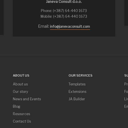
Janeva Consult d.o.o.
Phone: (+387) 64-440 1673
Mobile: (+387) 64-440 1673
Email:
info@janevaconsult.com
ABOUT US
OUR SERVICES
S
About us
Templates
P
Our story
Extensions
F
News and Events
JA Builder
Li
Blog
Em
Resources
Contact Us